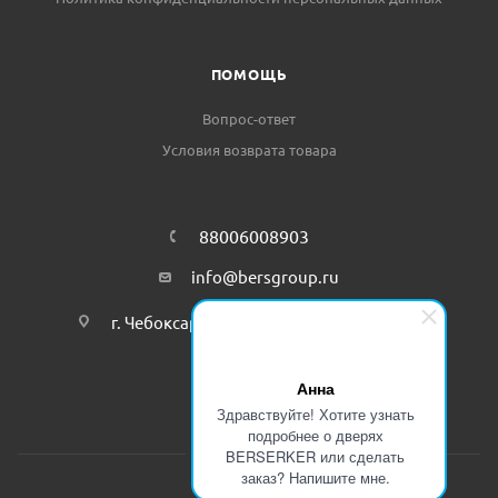
ПОМОЩЬ
Вопрос-ответ
Условия возврата товара
88006008903
info@bersgroup.ru
г. Чебоксары, пр-т Тракторостроителей
86Б
Анна
Здравствуйте! Хотите узнать
подробнее о дверях
BERSERKER или сделать
заказ? Напишите мне.