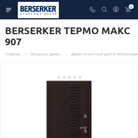
0
BERSERKER ТЕРМО МАКС
907
—
—
Главная
Входные двери
Двери в частный дом в Чебоксара