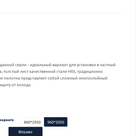
данной серии – идеальный вариант для установки в частный
 толстый лист качественной стали HiSt, традиционно
ие полотна представляет собой сложный многослойный
ащиту от холода
верного
860*2050
960*2050
Вправо