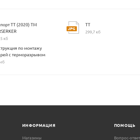
порт ТТ (2020) ТМ
ТТ
RSERKER
299,7 кб
,5 кб
трукция по монтажу
рей с терморазрывом
 мб
ИНФОРМАЦИЯ
ПОМОЩЬ
Магазины
Вопрос-отве