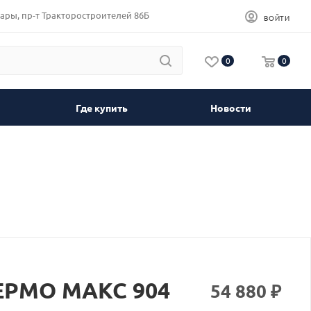
сары, пр-т Тракторостроителей 86Б
ВОЙТИ
0
0
Где купить
Новости
ЕРМО МАКС 904
54 880
₽