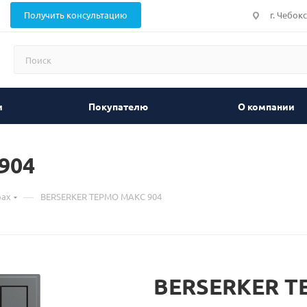
Получить консультацию
г. Чебок
и
Покупателю
О компании
904
—
рах
BERSERKER ТЕРМО МАКС 904
BERSERKER Т