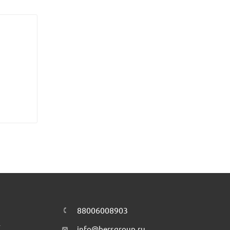
88006008903
т
info@bersgroup.ru