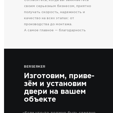
Согласитесь, когда вы занимаетесь
своим серьезным бизнесом, приятно
получать скорость, надежность и
качество на всех этапах: от
производства до монтажа.
А самое главное — благодарность
доволь- ных клиентов.
BERSERKER
Изготовим, приве-
зём и установим
двери на вашем
объекте
«Если что-то должно быть сделано,