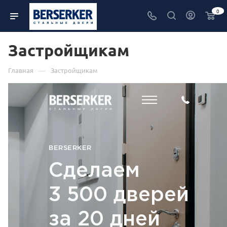
0
Застройщикам
—
Главная
Застройщикам
BERSERKER
Сделаем
3 500 дверей
за 20 дней